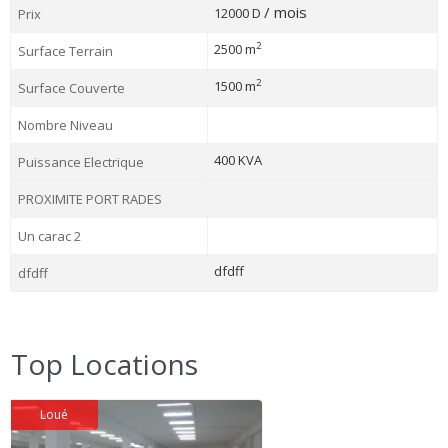
/ mois
12000 D
Prix
2
2500 m
Surface Terrain
2
1500 m
Surface Couverte
Nombre Niveau
400 KVA
Puissance Electrique
PROXIMITE PORT RADES
Un carac 2
dfdff
dfdff
Top Locations
Loué