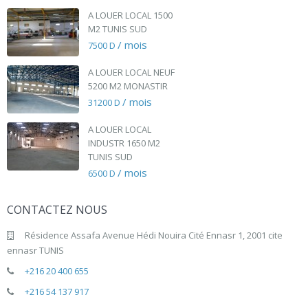
A LOUER LOCAL 1500
M2 TUNIS SUD
/ mois
7500 D
A LOUER LOCAL NEUF
5200 M2 MONASTIR
/ mois
31200 D
A LOUER LOCAL
INDUSTR 1650 M2
TUNIS SUD
/ mois
6500 D
CONTACTEZ NOUS
Résidence Assafa Avenue Hédi Nouira Cité Ennasr 1, 2001 cite
ennasr TUNIS
+216 20 400 655
+216 54 137 917