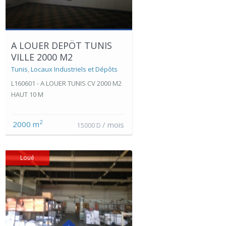
A LOUER DEPÖT TUNIS
VILLE 2000 M2
Tunis
,
Locaux Industriels et Dépôts
L160601 - A LOUER TUNIS CV 2000 M2
HAUT 10 M
2
2000 m
/ mois
15000 D
Loué