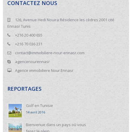
CONTACTEZ NOUS
126, Avenue Hedi Nouira Résidence les cèdres 2001 cité
Ennasr Tunis
+216 20 400 655
+216 70 036 231
contact@immobiliere-nour-ennasr.com
agencenourennasr
Agence immobiliere Nour Ennasr
REPORTAGES
Golf en Tunisie
14 avril 2016
Bienvenue dans un pays où vous
ferez le plein