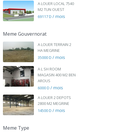
A LOUER LOCAL 7540
M2 TUN OUEST
/ mois
69117 D
Meme Gouvernorat
A LOUER TERRAIN 2
HA MEGRINE
/ mois
35000 D
A L SH ROOM
MAGASIN 400 M2 BEN
AROUS
/ mois
6000 D
A LOUER 2 DEPOTS
2800 M2 MEGRINE
/ mois
14500 D
Meme Type