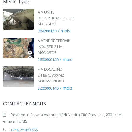
Meme Type
A V UNITE
DECORTICAGE FRUITS
SECS SFAX
/ mois
709200 MD
A VENDRE TERRAIN
INDUSTR 2 HA
MONASTIR
/ mois
2600000 MD
A V LOCAL IND
2448/13700 M2
SOUSSE NORD
/ mois
3200000 MD
CONTACTEZ NOUS
Résidence Assafa Avenue Hédi Nouira Cité Ennasr 1, 2001 cite
ennasr TUNIS
+216 20 400 655