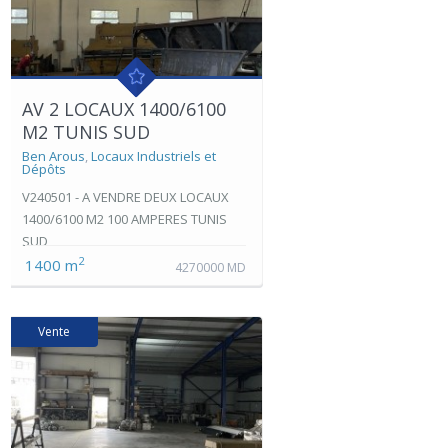
AV 2 LOCAUX 1400/6100
M2 TUNIS SUD
Ben Arous
,
Locaux Industriels et
Dépôts
V240501 - A VENDRE DEUX LOCAUX
1400/6100 M2 100 AMPERES TUNIS
SUD
2
1400 m
4270000 MD
Vente