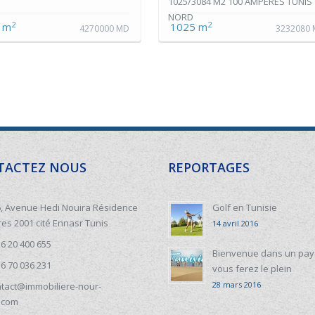
1025/3084 M2 100 AMPERES TUNIS
NORD
2
2
 m
1025 m
4270000 MD
3232080
TACTEZ NOUS
REPORTAGES
, Avenue Hedi Nouira Résidence
Golf en Tunisie
res 2001 cité Ennasr Tunis
14 avril 2016
6 20 400 655
Bienvenue dans un pay
6 70 036 231
vous ferez le plein
28 mars 2016
tact@immobiliere-nour-
.com