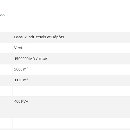
655
Locaux Industriels et Dépôts
Vente
/ mois
1500000 MD
2
5000 m
2
1120 m
400 KVA