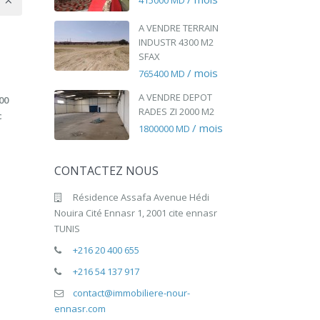
415000 MD
A VENDRE TERRAIN
INDUSTR 4300 M2
SFAX
/ mois
765400 MD
n
A VENDRE DEPOT
00
RADES ZI 2000 M2
c
/ mois
1800000 MD
CONTACTEZ NOUS
Résidence Assafa Avenue Hédi
Nouira Cité Ennasr 1, 2001 cite ennasr
TUNIS
+216 20 400 655
+216 54 137 917
contact@immobiliere-nour-
ennasr.com