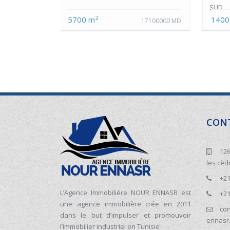
SUD
2
5700 m
1400
17100000 MD
CON
126
les cèd
+21
L’Agence Immobilière NOUR ENNASR est
+21
une agence immobilière crée en 2011
con
dans le but d’impulser et promouvoir
ennasr
l’immobilier industriel en Tunisie .