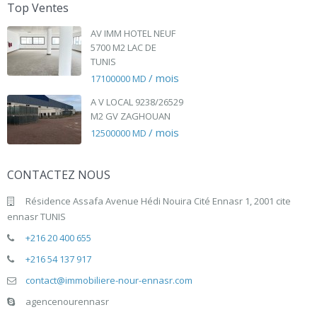
Top Ventes
AV IMM HOTEL NEUF
5700 M2 LAC DE
TUNIS
/ mois
17100000 MD
A V LOCAL 9238/26529
M2 GV ZAGHOUAN
/ mois
12500000 MD
CONTACTEZ NOUS
Résidence Assafa Avenue Hédi Nouira Cité Ennasr 1, 2001 cite
ennasr TUNIS
+216 20 400 655
+216 54 137 917
contact@immobiliere-nour-ennasr.com
agencenourennasr