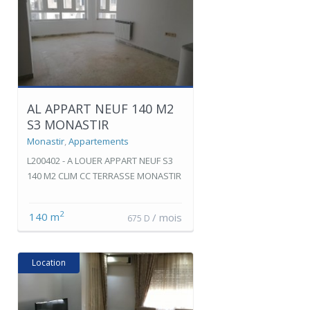
AL APPART NEUF 140 M2
S3 MONASTIR
Monastir
,
Appartements
L200402 - A LOUER APPART NEUF S3
140 M2 CLIM CC TERRASSE MONASTIR
2
140 m
/ mois
675 D
Location