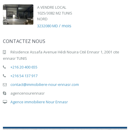
A VENDRE LOCAL
1025/3082 M2 TUNIS
NORD
/ mois
3232080 MD
CONTACTEZ NOUS
Résidence Assafa Avenue Hédi Nouira Cité Ennasr 1, 2001 cite
ennasr TUNIS
+216 20 400 655
+216 54 137 917
contact@immobiliere-nour-ennasr.com
agencenourennasr
Agence immobiliere Nour Ennasr