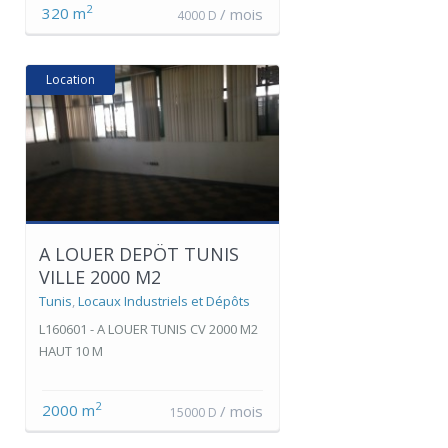
2
320 m
/ mois
4000 D
Location
A LOUER DEPÖT TUNIS
VILLE 2000 M2
Tunis
,
Locaux Industriels et Dépôts
L160601 - A LOUER TUNIS CV 2000 M2
HAUT 10 M
2
2000 m
/ mois
15000 D